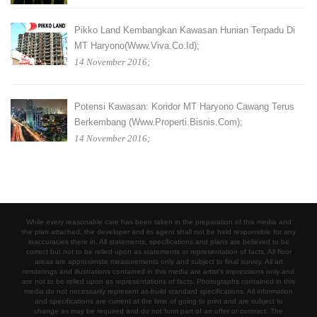
Pikko Land Kembangkan Kawasan Hunian Terpadu Di
MT Haryono(www.viva.co.id);
14 November 2016;
Potensi Kawasan: Koridor MT Haryono Cawang Terus
Berkembang (www.properti.bisnis.com);
14 November 2016;
While every reasonable care has been taken in the preparation of this media and
the plan attached, the developer and its agent shall not be held responsible for any
inaccuracies there in. All statements, specifications and plans are believed to be
correct but not to be relied upon as statements or representation of facts. All floor
areas are approximate measurements only and subject to final survey. All art
renderings and illustrations contained in this media are artist’s impressions only and
are not to be relied upon as representations of facts. Photographs contained in this
media do not necessarily represent as-build standard specifications. All information
and specifications are current at the time of going to print and are subject to
change as may be required and do not form part of an offer or contract. The